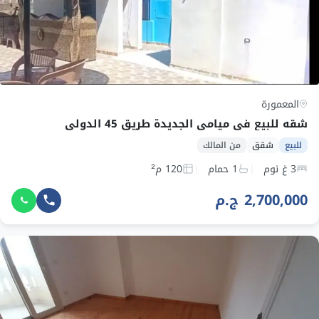
المعمورة
شقه للبيع في ميامي الجديدة طريق 45 الدولي
للبيع
شقق
من المالك
3 غ نوم
1 حمام
120 م²
2,700,000 ج.م