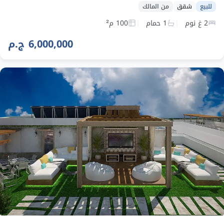
للبيع
شقق
من المالك
2 غ نوم
1 حمام
100 م²
6,000,000 ج.م