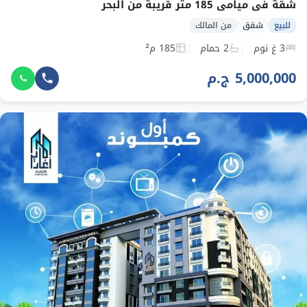
شقة في ميامي 185 متر قريبة من البحر
للبيع
شقق
من المالك
3 غ نوم
2 حمام
185 م²
5,000,000 ج.م