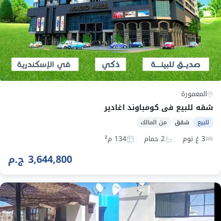
المعمورة
شقه للبيع في كومباوند اغادير
للبيع
شقق
من المالك
3 غ نوم
2 حمام
134 م²
3,644,800 ج.م