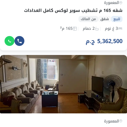
المعمورة
شقه 165 م تشطيب سوبر لوكس كامل العدادات
للبيع
شقق
من المالك
3 غ نوم
2 حمام
165 م²
5,362,500 ج.م
المعمورة