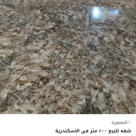
المعمورة
شقه للبيع ١٠٠ متر فى الاسكندرية