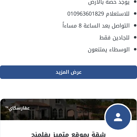
يوجد حصة بالأرض
للاستعلام 010963601829
التواصل بعد الساعة 8 مساءاً
للجادين فقط
الوسطاء يمتنعون
عرض المزيد
عقارسكاي™
شقة بموقع متميز بفلمنج