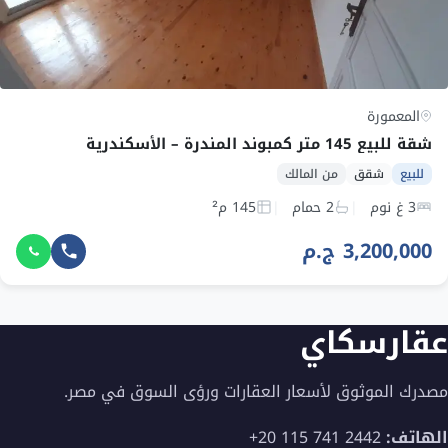
المعمورة
شقة للبيع 145 متر كمبوند المندرة – الأسكندرية
للبيع
شقق
من المالك
3 غ نوم
2 حمام
145 م²
3,200,000 ج.م
عقارسكاي
مصدرك الموثوق لأسعار العقارات ورؤى السوق في مصر.
الهاتف:
+20 115 741 2442