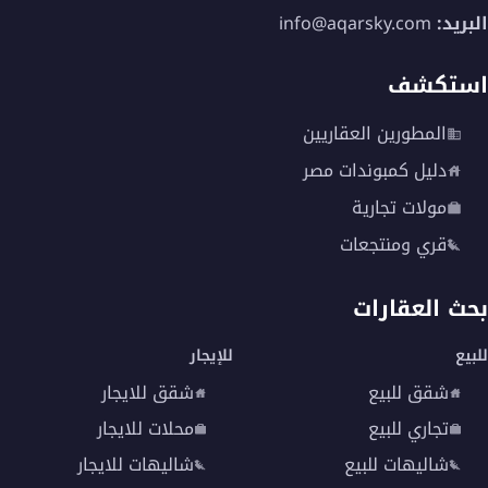
البريد:
info@aqarsky.com
استكشف
المطورين العقاريين
دليل كمبوندات مصر
مولات تجارية
قري ومنتجعات
بحث العقارات
للبيع
للإيجار
شقق للبيع
شقق للايجار
تجاري للبيع
محلات للايجار
شاليهات للبيع
شاليهات للايجار