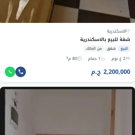
الاسكندرية
شقة للبيع بالاسكندرية
للبيع
شقق
من المالك
2 غ نوم
1 حمام
80 م²
2,200,000 ج.م