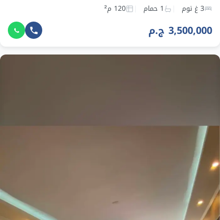
3 غ نوم
1 حمام
120 م²
3,500,000 ج.م