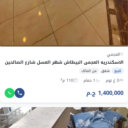
العجمي
الاسكندريه العجمي البيطاش شهر العسل شارع الصالحين
للبيع
شقق
من المالك
3 غ نوم
1 حمام
110 م²
1,400,000 ج.م