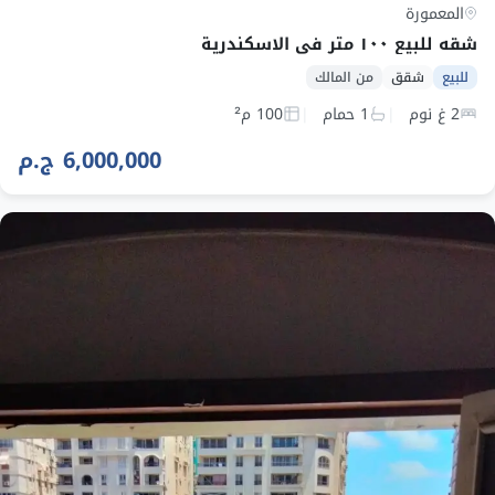
المعمورة
شقه للبيع ١٠٠ متر فى الاسكندرية
للبيع
شقق
من المالك
2 غ نوم
1 حمام
100 م²
6,000,000 ج.م