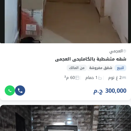
العجمي
شقه متشطبة بالكاملبحي العجمي
للبيع
شقق مفروشة
من المالك
2 غ نوم
1 حمام
60 م²
300,000 ج.م