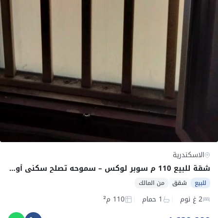
الاسكندرية
شقة للبيع 110 م سوبر لوكس – سموحه تصلح سكني أو إداري : عيادة – مكتب
للبيع
شقق
من المالك
2 غ نوم
1 حمام
110 م²