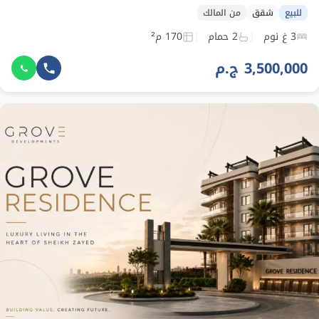
للبيع
شقق
من المالك
3 غ نوم
2 حمام
170 م²
3,500,000 ج.م