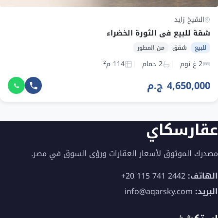
الشيخ زايد
شقة للبيع في الثورة الخضراء
للبيع
شقق
من المطور
2 غ نوم
2 حمام
114 م²
4,650,000 ج.م
عقارسكاي
مصدرك الموثوق لأسعار العقارات ورؤى السوق في مصر.
الهاتف:
+20 115 741 2442
البريد:
info@aqarsky.com