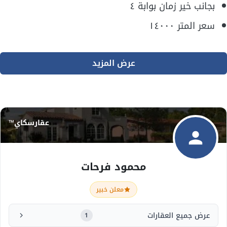
بجانب خير زمان بوابة ٤
سعر المتر ١٤٠٠٠
عرض المزيد
عقارسكاي™
محمود فرحات
معلن خبير
عرض جميع العقارات
1