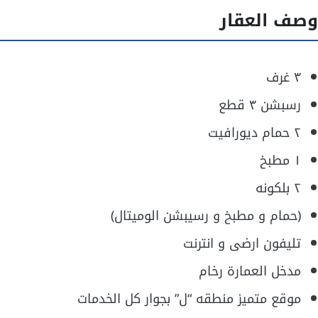
وصف العقار
٣ غرف
رسبشن ٣ قطع
٢ حمام ديورافيت
١ مطبخ
٢ بلكونه
(حمام و مطبخ و رسيبشن الوميتال)
تليفون ارضى و انترنت
مدخل العمارة رخام
موقع متميز منطقه “ل” بجوار كل الخدمات