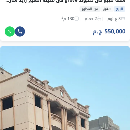
شقة للبيع في كمبوند grove في مدينة الشيخ زايد شارع 4
للبيع
شقق
من المطور
3 غ نوم
2 حمام
130 م²
550,000 ج.م