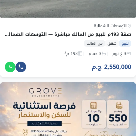
التوسعات الشمالية
شقة 193م للبيع من المالك مباشرة — التوسعات الشمالية، 6 أكتوبر
للبيع
شقق
من المالك
3 غ نوم
3 حمام
193 م²
2,550,000 ج.م