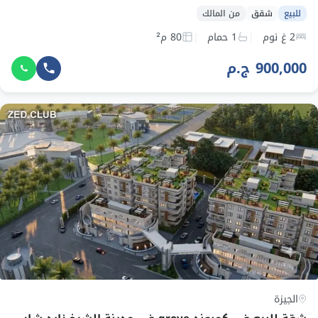
للبيع
شقق
من المالك
2 غ نوم
1 حمام
80 م²
900,000 ج.م
الجيزة