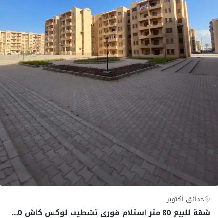
حدائق أكتوبر
شقة للبيع 80 متر استلام فوري تشطيب لوكس كاش 900 الف دور خامس فقط بدون اسانسير