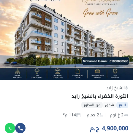
الشيخ زايد
الثورة الخضراء بالشيخ زايد
للبيع
شقق
من المطور
2 غ نوم
2 حمام
114 م²
4,900,000 ج.م