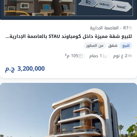
R7 - العاصمة الادارية
للبيع شقة مميزة داخل كومباوند STAU بالعاصمة الإدارية الجديدة R7.
للبيع
شقق
من المطور
2 غ نوم
1 حمام
105 م²
3,200,000 ج.م