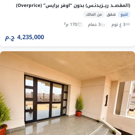
(المقصــد ريــزيدنـس) بدون “اوفر برايس” (Overprice)
للبيع
شقق
من المالك
3 غ نوم
3 حمام
170 م²
4,235,000 ج.م