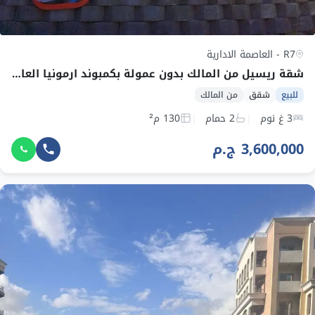
R7 - العاصمة الادارية
شقة ريسيل من المالك بدون عمولة بكمبوند ارمونيا العاصمة الادارية في R7
للبيع
شقق
من المالك
3 غ نوم
2 حمام
130 م²
3,600,000 ج.م