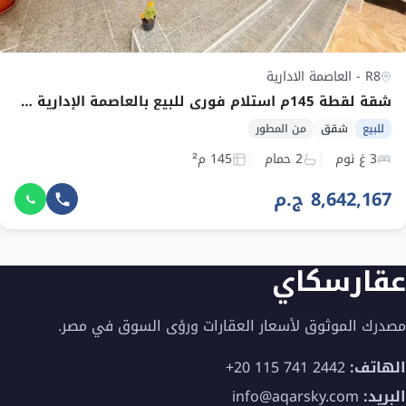
R8 - العاصمة الادارية
شقة لقطة 145م استلام فوري للبيع بالعاصمة الإدارية سوبر لوكس
للبيع
شقق
من المطور
3 غ نوم
2 حمام
145 م²
8,642,167 ج.م
عقارسكاي
مصدرك الموثوق لأسعار العقارات ورؤى السوق في مصر.
الهاتف:
+20 115 741 2442
البريد:
info@aqarsky.com