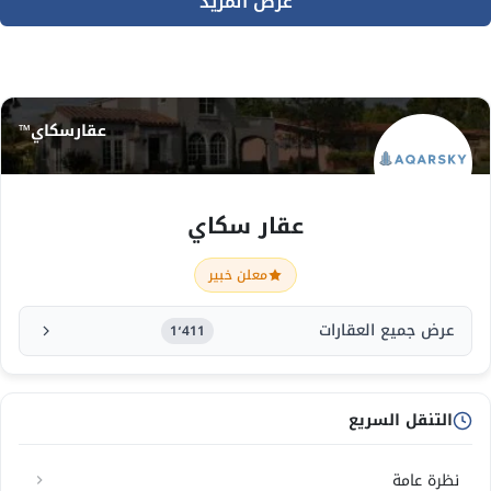
عرض المزيد
عقارسكاي™
عقار سكاي
معلن خبير
عرض جميع العقارات
1٬411
التنقل السريع
نظرة عامة