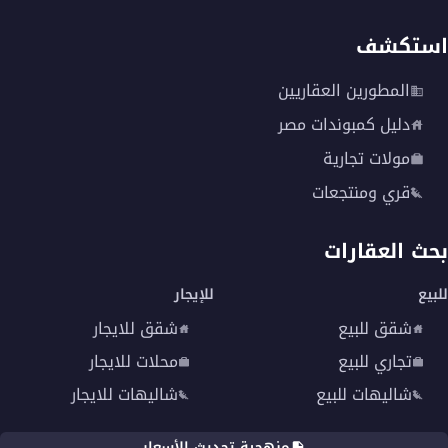
استكشف
المطورين العقاريين
دليل كمبوندات مصر
مولات تجارية
قري ومنتجعات
بحث العقارات
للبيع
للإيجار
شقق للبيع
شقق للايجار
تجاري للبيع
محلات للايجار
شاليهات للبيع
شاليهات للايجار
منهجية تحديث الأسعار