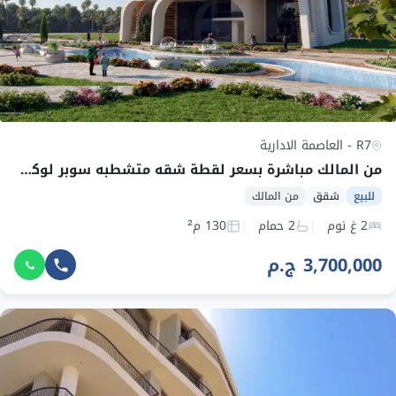
R7 - العاصمة الادارية
من المالك مباشرة بسعر لقطة شقه متشطبه سوبر لوكس بالمطبخ لامبورجيني بالعاصمه R7 تكملة أقساط
للبيع
شقق
من المالك
2 غ نوم
2 حمام
130 م²
3,700,000 ج.م