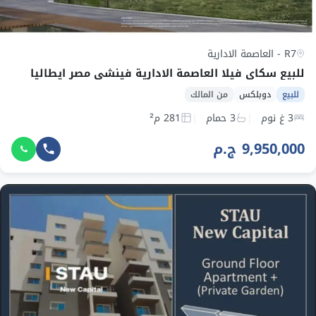
R7 - العاصمة الادارية
للبيع سكاي فيلا العاصمة الادارية فينشي مصر ايطاليا
للبيع
دوبلكس
من المالك
3 غ نوم
3 حمام
281 م²
9,950,000 ج.م