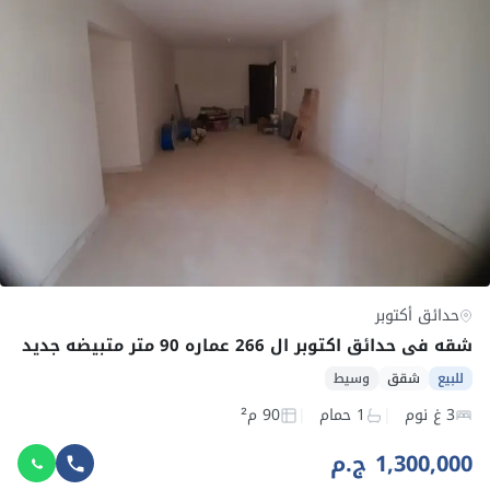
حدائق أكتوبر
شقه في حدائق اكتوبر ال 266 عماره 90 متر متبيضه جديد
للبيع
شقق
وسيط
3 غ نوم
1 حمام
90 م²
1,300,000 ج.م