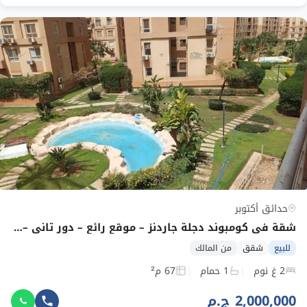
حدائق أكتوبر
شقة فى كومبوند دجلة جاردنز – موقع رائع – دور تانى – فيو امامى بحيرة و حدائق – تشطيب سوبر لوكس
للبيع
شقق
من المالك
2 غ نوم
1 حمام
67 م²
2,000,000 ج.م