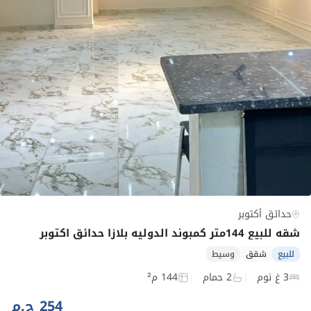
حدائق أكتوبر
شقه للبيع 144متر كمبوند الدوليه بلازا حدائق اكتوبر
للبيع
شقق
وسيط
3 غ نوم
2 حمام
144 م²
254 ج.م