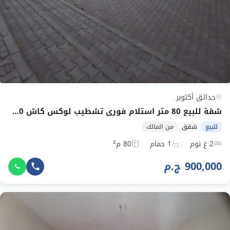
حدائق أكتوبر
شقة للبيع 80 متر استلام فوري تشطيب لوكس كاش 900 الف دور خامس فقط بدون اسانسير
للبيع
شقق
من المالك
2 غ نوم
1 حمام
80 م²
900,000 ج.م