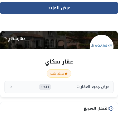
عرض المزيد
عقارسكاي™
عقار سكاي
معلن خبير
عرض جميع العقارات
1٬411
التنقل السريع