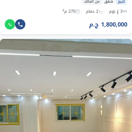
للبيع
شقق
من المالك
3 غ نوم
2 حمام
270 م²
1,800,000 ج.م