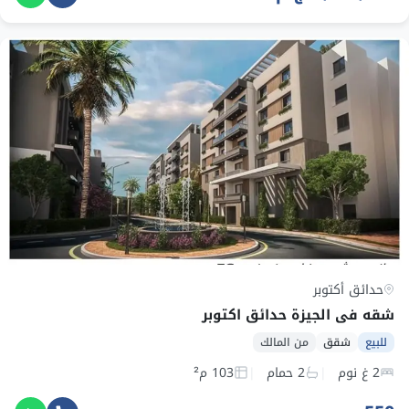
حدائق أكتوبر
شقه فى الجيزة حدائق اكتوبر
للبيع
شقق
من المالك
2 غ نوم
2 حمام
103 م²