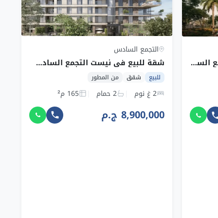
التجمع السادس
شقة للبيع في نيست التجمع السادس بمساحة 165 م² وقسط 55,625 ج.م
شقة للبيع في زيد إيست التجمع السادس بمساحة 145 م² وقسط 153,074 ج.م
للبيع
شقق
من المطور
2 غ نوم
2 حمام
165 م²
8,900,000 ج.م