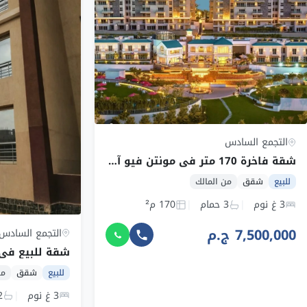
التجمع السادس
شقة فاخرة 170 متر في مونتن فيو آي سيتي – 3 غرف، 3 حمامات، نصف تشطيب بمطبخ أمريك
للبيع
شقق
من المالك
3 غ نوم
3 حمام
170 م²
7,500,000 ج.م
التجمع السادس
للبيع
شقق
من
3 غ نوم
2 ح