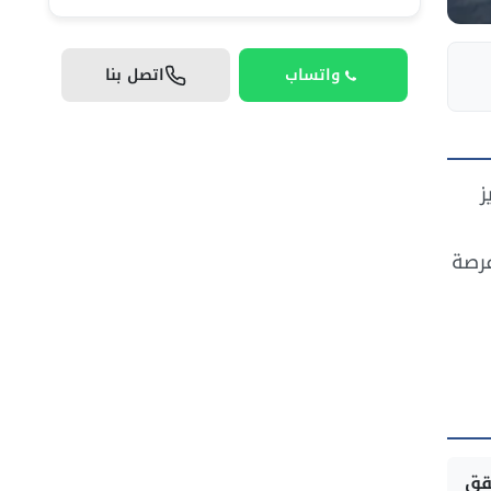
واتساب
اتصل بنا
ز
فرصة
ق