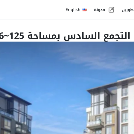
طورين
مدونة
English
بمساحة 125~136 م² وقسط 99,602 ج.م