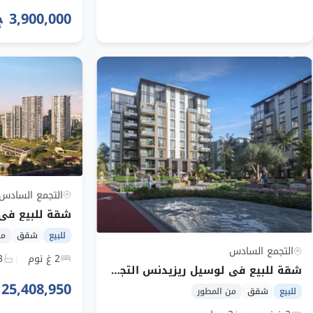
3,900,000 ج.م
التجمع السادس
للبيع
شقق
من
التجمع السادس
2 غ نوم
3 ح
شقة للبيع في لوسيل ريزيدنس التجمع السادس بمساحة 174~179 م² وقسط 134,100 ج.م
25,408,950 ج.م
للبيع
شقق
من المطور