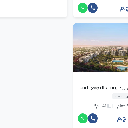
شقة للبيع في زيد إيست التجمع السادس بمساحة 141 م² وقسط 190,567 ج.م
 المطور
مام
141 م²