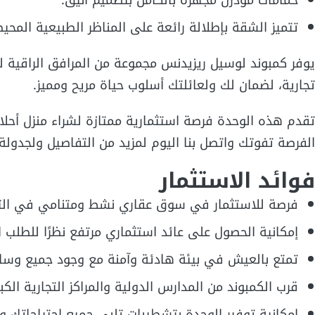
حمامات مودرن مجهزة بالكامل بتصميم أنيق.
تتميز الشقة بإطلالة رائعة على المناظر الطبيعية المحي
يوفر كمبوند لوسيل ريزيدنس مجموعة من المرافق الراقية 
تجارية، لضمان لك ولعائلتك أسلوب حياة مريح ومميز.
تقدم هذه الوحدة فرصة استثمارية ممتازة لشراء منزل أحلا
الفرصة تفوتك واتصل بنا اليوم لمزيد من التفاصيل ولجدولة م
فوائد الاستثمار
فرصة للاستثمار في سوق عقاري نشط ومتنامي في الت
إمكانية الحصول على عائد استثماري مرتفع نظرًا للطلب
تمتع بالعيش في بيئة هادئة وآمنة مع وجود جميع وسائل 
قرب الكمبوند من المدارس الدولية والمراكز التجارية الكبرى،
إمكانية توفير الوحدة بتشطيبات تلبي جميع احتياجاتك 