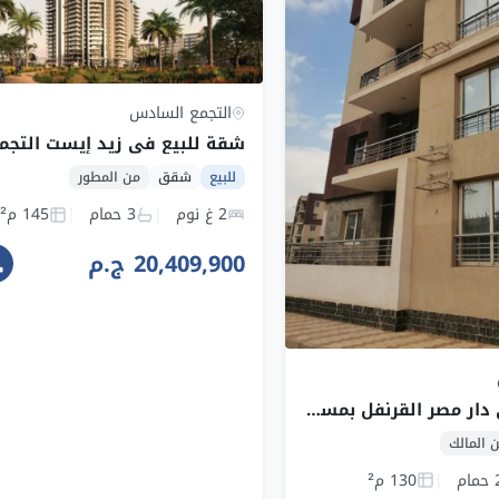
التجمع السادس
للبيع
شقق
من المطور
2 غ نوم
3 حمام
145 م²
20,409,900 ج.م
شقة للبيع في دار مصر القرنفل بمساحة 130م – القاهرة الجديدة
 المالك
مام
130 م²