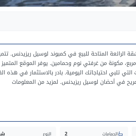
لرائعة المتاحة للبيع في كمبوند لوسيل ريزيدنس. تتمي
تصميم عصري ومساحة وفيرة تبلغ حوالي 125 متر مربع، مكونة من غرفتي نوم وحمامين. يوفر الموقع المتميز
لتي تلبي احتياجاتك اليومية. بادر بالاستثمار في هذه ال
مريح في أحضان لوسيل ريزيدنس. لمزيد من المعلومات
2
شق
الحمامات
النوع