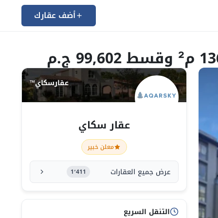
أضف عقارك
عقارسكاي™
عقار سكاي
معلن خبير
عرض جميع العقارات
1٬411
التنقل السريع