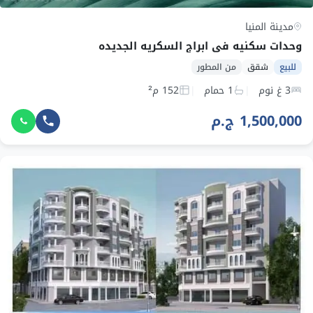
مدينة المنيا
وحدات سكنيه في ابراج السكريه الجديده
للبيع
شقق
من المطور
3 غ نوم
1 حمام
152 م²
1,500,000 ج.م