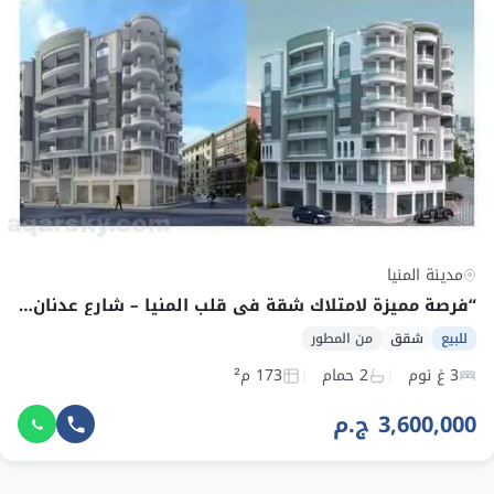
مدينة المنيا
“فرصة مميزة لامتلاك شقة في قلب المنيا – شارع عدنان المالكي الرئيسي”
للبيع
شقق
من المطور
3 غ نوم
2 حمام
173 م²
3,600,000 ج.م