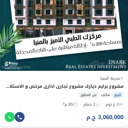
مدينة المنيا
مشروع برايم ديارك مشروع تجاري اداري مرخص و الاستلام فوري
للبيع
مكتب
من المطور
2 غ نوم
2 حمام
85 م²
3,060,000 ج.م