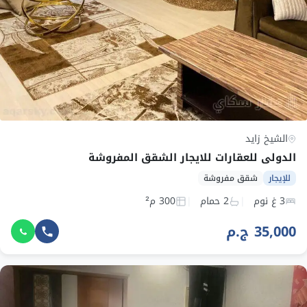
الشيخ زايد
الدولي للعقارات للايجار الشقق المفروشة
للإيجار
شقق مفروشة
3 غ نوم
2 حمام
300 م²
35,000 ج.م