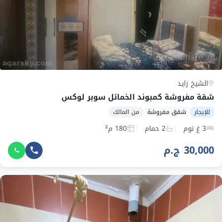
الشيخ زايد
شقة مفروشة كمبوند الخمائل سوبر لوكس
للإيجار
شقق مفروشة
من المالك
3 غ نوم
2 حمام
180 م²
30,000 ج.م