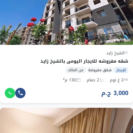
الشيخ زايد
شقه مفروشه للايجار اليومى بالشيخ زايد
للإيجار
شقق مفروشة
من المالك
2 غ نوم
2 حمام
130 م²
3,000 ج.م