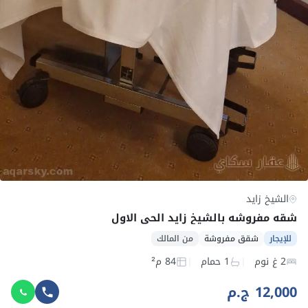
الشيخ زايد
شقه مفروشه بالشيخ زايد الحي الاول
للإيجار
شقق مفروشة
من المالك
2 غ نوم
1 حمام
84 م²
12,000 ج.م