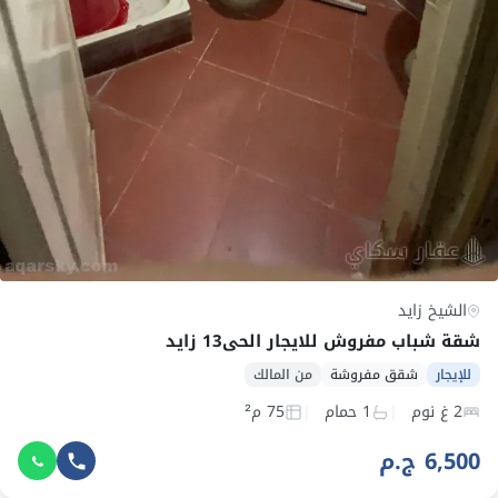
الشيخ زايد
شقة شباب مفروش للايجار الحي13 زايد
للإيجار
شقق مفروشة
من المالك
2 غ نوم
1 حمام
75 م²
6,500 ج.م