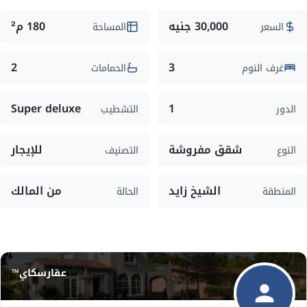
30,000 جنيه
180 م²
السعر
المساحة
2
3
غرف النوم
الحمامات
Super deluxe
1
الدور
التشطيب
شقق مفروشة
للإيجار
النوع
التصنيف
الشيخ زايد
من المالك
المنطقة
الحالة
عقارسكاي™