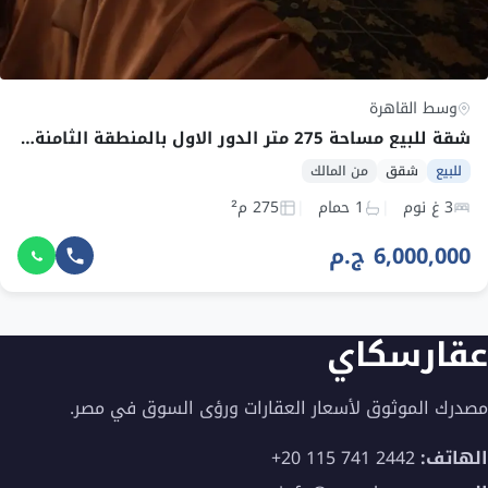
وسط القاهرة
شقة للبيع مساحة 275 متر الدور الاول بالمنطقة الثامنة مديمة نصر بالقرب من السراج مول
للبيع
شقق
من المالك
3 غ نوم
1 حمام
275 م²
6,000,000 ج.م
عقارسكاي
مصدرك الموثوق لأسعار العقارات ورؤى السوق في مصر.
الهاتف:
+20 115 741 2442