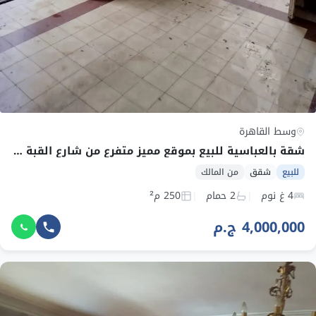
وسط القاهرة
شقة بالعباسية للبيع بموقع مميز متفرع من شارع القبة الفدويه
للبيع
شقق
من المالك
4 غ نوم
2 حمام
250 م²
4,000,000 ج.م