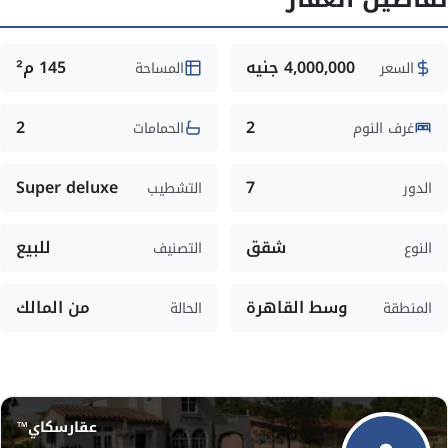
4,000,000 جنيه
145 م²
السعر
المساحة
2
2
غرف النوم
الحمامات
Super deluxe
7
الدور
التشطيب
شقق
للبيع
النوع
التصنيف
وسط القاهرة
من المالك
المنطقة
الحالة
عقارسكاي™