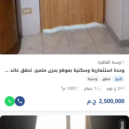
وسط القاهرة
وحدة استثمارية وسكنية بموقع بحري متميز، تحقق عائد إيجاري ثابت يصل إلى 15,000 جنيه شهريًا
للبيع
شقق
وسيط
2 غ نوم
1 حمام
120 م²
2,500,000 ج.م