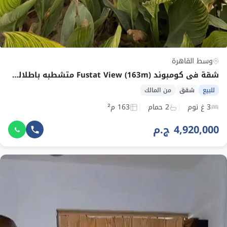
وسط القاهرة
شقة في كومبوند Fustat View (163m) متشطبه باطلاله مميزه
للبيع
شقق
من المالك
3 غ نوم
2 حمام
163 م²
4,920,000 ج.م