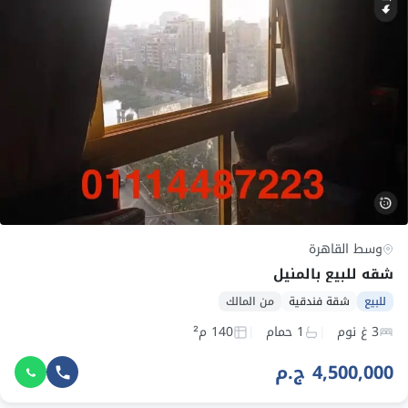
وسط القاهرة
شقه للبيع بالمنيل
للبيع
شقة فندقية
من المالك
3 غ نوم
1 حمام
140 م²
4,500,000 ج.م