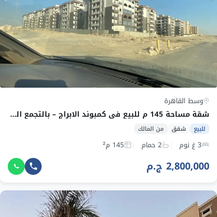
وسط القاهرة
شقة مساحة 145 م للبيع في كمبوند الابراج – بالتجمع الخامس بجوار طريق الاوسطي
للبيع
شقق
من المالك
3 غ نوم
2 حمام
145 م²
2,800,000 ج.م