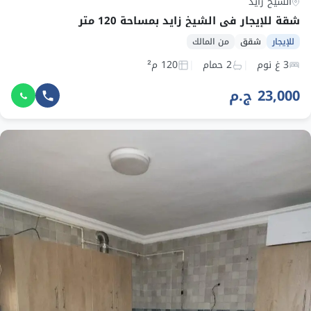
الشيخ زايد
شقة للإيجار في الشيخ زايد بمساحة 120 متر
للإيجار
شقق
من المالك
3 غ نوم
2 حمام
120 م²
23,000 ج.م