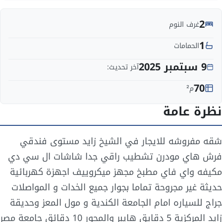
2
غرف النوم
1
الحمامات
9 سبتمبر 2025
آخر تحديث:
70
م²
نظرة عامة
شقه مفروشه للايجار في الشيخ زايد مستوى فندقي
فرش هاي مودرن تشطيب راقي جدا شاشات ال سي دي
مكيفه واي فاي مطبخ مجهز ميكروييف اجهزة كهربائية
حديثة غير مجروحة تماما بجوار جميع الخدات و المواصلات
جراج للسياره امام الجامعة الكندية و مول المعز وحديقة
زايد المركزية 5 دقايق هايبر والمحور 10 دقائق جامعة مصر