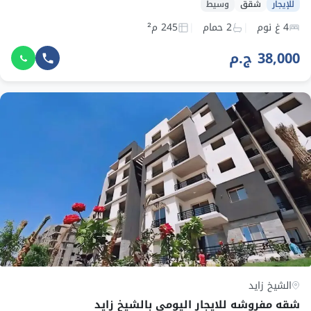
للإيجار
شقق
وسيط
4 غ نوم
2 حمام
245 م²
38,000 ج.م
الشيخ زايد
شقه مفروشه للايجار اليومى بالشيخ زايد