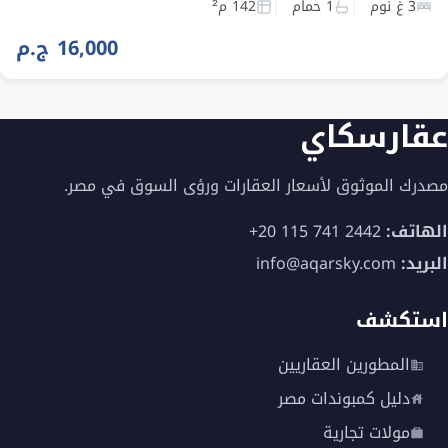
3 غ نوم
1 حمام
142 م²
16,000 ج.م
عقارسكاي
مصدرك الموثوق لأسعار العقارات ورؤى السوق في مصر.
الهاتف:
+20 115 741 2442
البريد:
info@aqarsky.com
استكشف
المطورين العقاريين
دليل كمبوندات مصر
مولات تجارية