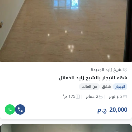
الشيخ زايد الجديدة
شقه للايجار بالشيخ زايد الخمائل
للإيجار
شقق
من المالك
3 غ نوم
2 حمام
175 م²
20,000 ج.م