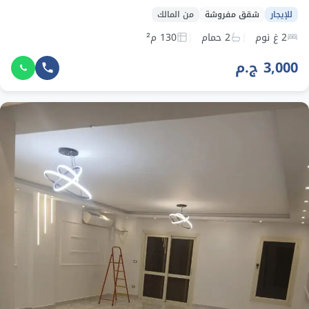
للإيجار
شقق مفروشة
من المالك
2 غ نوم
2 حمام
130 م²
3,000 ج.م