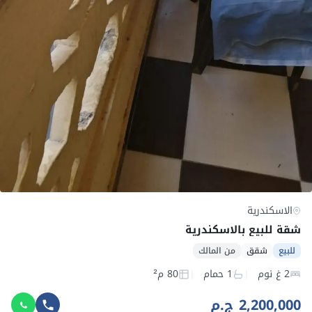
الاسكندرية
شقة للبيع بالاسكندرية
للبيع
شقق
من المالك
2 غ نوم
1 حمام
80 م²
2,200,000 ج.م