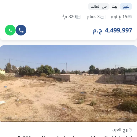
للبيع
بيت
من المالك
15 غ نوم
3 حمام
320 م²
4,499,997 ج.م
برج العرب