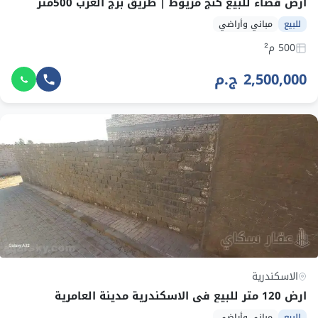
ارض فضاء للبيع كنج مريوط | طريق برج العرب 500متر
للبيع
مباني وأراضي
500 م²
2,500,000 ج.م
الاسكندرية
ارض 120 متر للبيع فى الاسكندرية مدينة العامرية
للبيع
مباني وأراضي