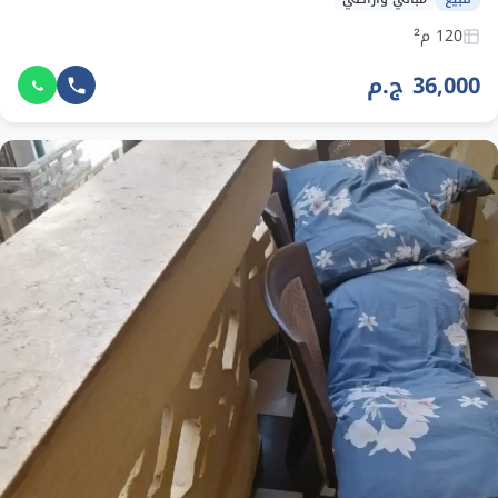
120 م²
36,000 ج.م