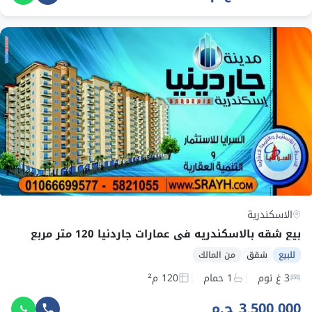
الاسكندرية
بيع شقه بالاسكندريه في عمارات جاردنيا 120 متر مربع
للبيع
شقق
من المالك
3 غ نوم
1 حمام
120 م²
3,500,000 ج.م