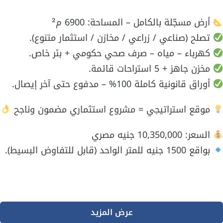
أرض مسجّلة بالكامل – المساحة: 6900 م²
تصلح (صناعي / زراعي / مخازن / استثمار متنوع).
كهرباء – مياه – صرف صحي حكومي + بئر خاص.
مخزن جاهز + 5 استراحات قائمة.
أوراق قانونية كاملة 100% – مدفوع حتى آخر إيصال.
موقع استراتيجي = مشروع استثماري مضمون وناجح
السعر: 10,350,000 جنيه مصري
بواقع 1500 جنيه للمتر الواحد (قابل للتفاوض البسيط).
عرض المزيد