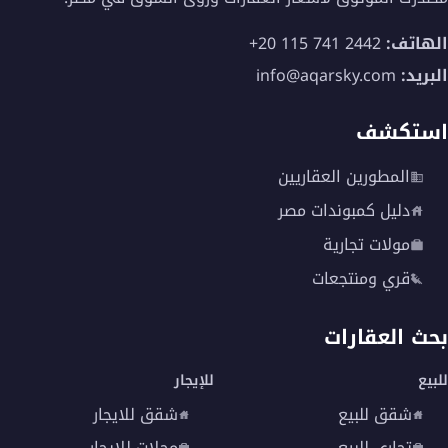
الهاتف:
+20 115 741 2442
البريد:
info@aqarsky.com
استكشف
المطورين العقاريين
دليل كمبوندات مصر
مولات تجارية
قري ومنتجعات
بحث العقارات
للبيع
للإيجار
شقق للبيع
شقق للايجار
تجاري للبيع
محلات للايجار