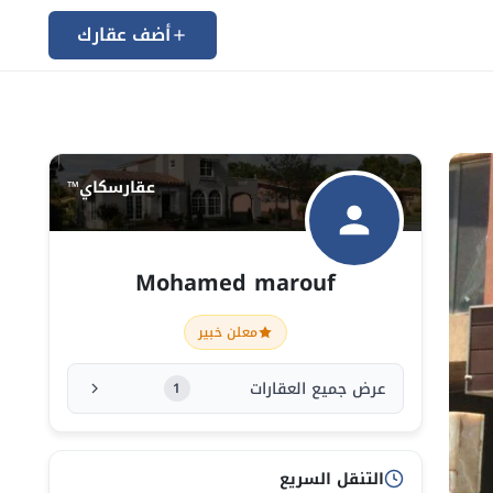
أضف عقارك
عقارسكاي™
Mohamed marouf
معلن خبير
عرض جميع العقارات
1
التنقل السريع