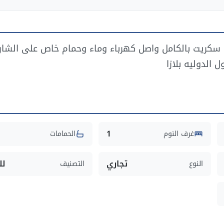
سكريت بالكامل واصل كهرباء وماء وحمام خاص على الشار
 الدوليه بلازا
1
غرف النوم
الحمامات
تجاري
لل
النوع
التصنيف