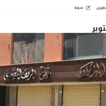
طورين
مدونة