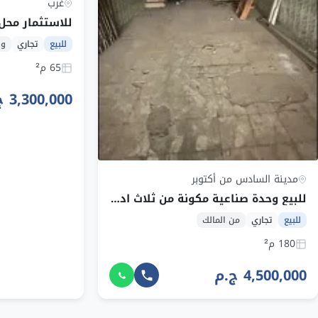
غرب
للاستثمار محل 
للبيع
تجاري
و
65 م²
3,300,000 ج.م
مدينة السادس من أكتوبر
للبيع وحدة صناعية مكونة من ثلاث ادوار بمنطقة صناعية ب 6 اكتوبر
للبيع
تجاري
من المالك
180 م²
4,500,000 ج.م