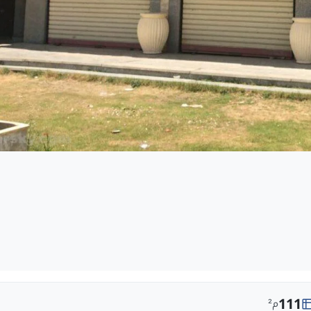
111
م²