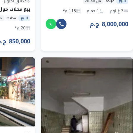
حدائق أكتوبر
للبيع
عيادة
من المالك
بيع محلات مول
3 غ نوم
1 حمام
115 م²
للبيع
محلات
م
8,000,000 ج.م
20 م²
850,000 ج.م