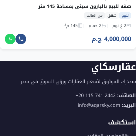
شقه للبيع بالبارون سيتي بمساحة 145 متر
للبيع
شقق
من المالك
2 غ نوم
2 حمام
145 م²
4,000,000 ج.م
عقارسكاي
مصدرك الموثوق لأسعار العقارات ورؤى السوق في مصر.
الهاتف:
+20 115 741 2442
البريد:
info@aqarsky.com
استكشف
المطورين العقاريين