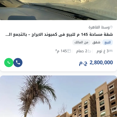
وسط القاهرة
شقة مساحة 145 م للبيع في كمبوند الابراج – بالتجمع الخامس بجوار طريق الاوسطي
للبيع
شقق
من المالك
3 غ نوم
2 حمام
145 م²
2,800,000 ج.م