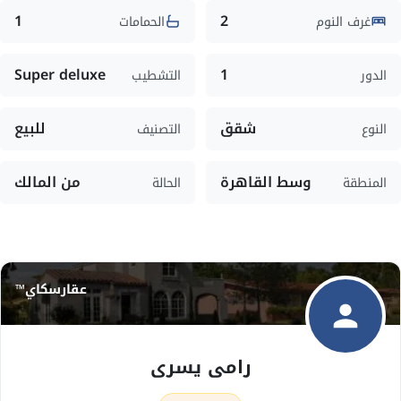
1
2
غرف النوم
الحمامات
Super deluxe
1
الدور
التشطيب
شقق
للبيع
النوع
التصنيف
وسط القاهرة
من المالك
المنطقة
الحالة
عقارسكاي™
رامى يسرى