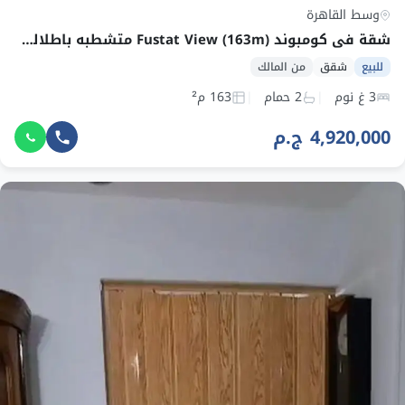
وسط القاهرة
شقة في كومبوند Fustat View (163m) متشطبه باطلاله مميزه
للبيع
شقق
من المالك
3 غ نوم
2 حمام
163 م²
4,920,000 ج.م