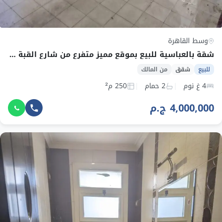
وسط القاهرة
شقة بالعباسية للبيع بموقع مميز متفرع من شارع القبة الفدويه
للبيع
شقق
من المالك
4 غ نوم
2 حمام
250 م²
4,000,000 ج.م