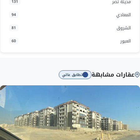
مدينة نصر
131
المعادي
94
الشروق
81
العبور
60
عقارات مشابهة
تطابق عالي