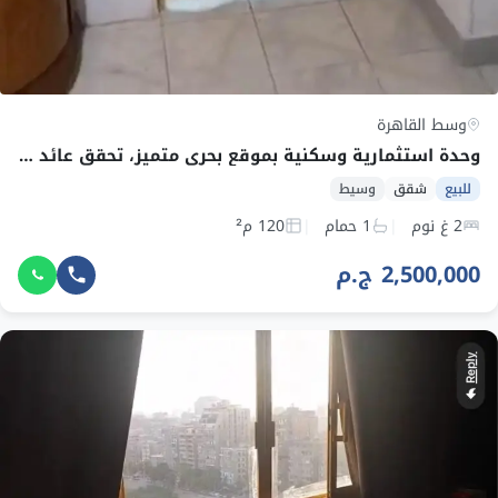
وسط القاهرة
وحدة استثمارية وسكنية بموقع بحري متميز، تحقق عائد إيجاري ثابت يصل إلى 15,000 جنيه شهريًا
للبيع
شقق
وسيط
2 غ نوم
1 حمام
120 م²
2,500,000 ج.م