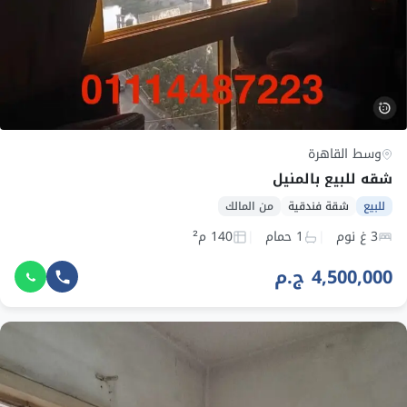
وسط القاهرة
شقه للبيع بالمنيل
للبيع
شقة فندقية
من المالك
3 غ نوم
1 حمام
140 م²
4,500,000 ج.م