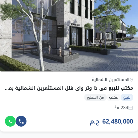
المستثمرين الشمالية
مكتب للبيع في ذا وتر واي فلل المستثمرين الشمالية بمساحة 284 م² وقسط 737,611 ج.م
للبيع
مكتب
من المطور
284 م²
62,480,000 ج.م