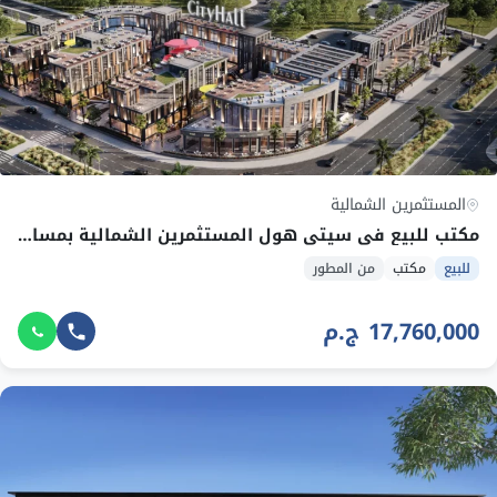
المستثمرين الشمالية
مكتب للبيع في سيتي هول المستثمرين الشمالية بمساحة 96~97 م² وقسط 333,000 ج.م
للبيع
مكتب
من المطور
17,760,000 ج.م