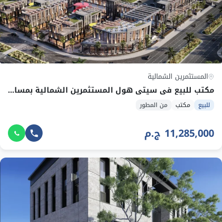
المستثمرين الشمالية
مكتب للبيع في سيتي هول المستثمرين الشمالية بمساحة 61~63 م² وقسط 211,594 ج.م
للبيع
مكتب
من المطور
11,285,000 ج.م