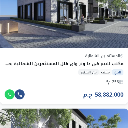
المستثمرين الشمالية
مكتب للبيع في ذا وتر واي فلل المستثمرين الشمالية بمساحة 256 م² وقسط 695,135 ج.م
للبيع
مكتب
من المطور
256 م²
58,882,000 ج.م