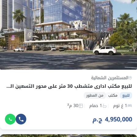
المستثمرين الشمالية
للبيع مكتب اداري متشطب 30 متر علي محور التسعين الشمالي مباشرة -القاهرة الجديدة – بالتقسيط
للبيع
مكتب
من المطور
1 غ نوم
1 حمام
30 م²
4,950,000 ج.م