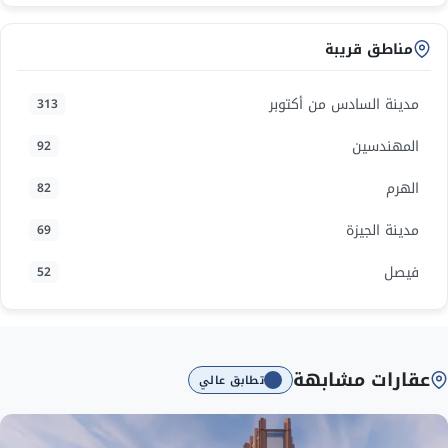
مناطق قريبة
مدينة السادس من أكتوبر
313
المهندسين
92
الهرم
82
مدينة الجيزة
69
فيصل
52
عقارات مشابهة
تطابق عالي