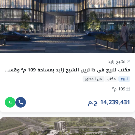
الشيخ زايد
مكتب للبيع في ذا ترين الشيخ زايد بمساحة 109 م² وقسط 201,725 ج.م
للبيع
مكتب
من المطور
109 م²
14,239,431 ج.م