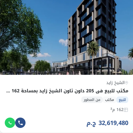
الشيخ زايد
مكتب للبيع في 205 داون تاون الشيخ زايد بمساحة 162 م² وقسط 385,091 ج.م
للبيع
مكتب
من المطور
162 م²
32,619,480 ج.م