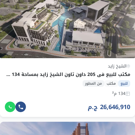
الشيخ زايد
مكتب للبيع في 205 داون تاون الشيخ زايد بمساحة 134 م² وقسط 314,582 ج.م
للبيع
مكتب
من المطور
134 م²
26,646,910 ج.م