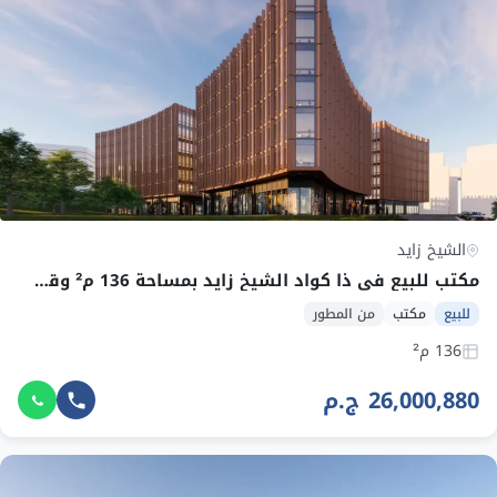
الشيخ زايد
مكتب للبيع في ذا كواد الشيخ زايد بمساحة 136 م² وقسط 306,955 ج.م
للبيع
مكتب
من المطور
136 م²
26,000,880 ج.م