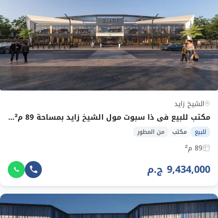
الشيخ زايد
مكتب للبيع في ذا سبوت مول الشيخ زايد بمساحة 89 م² وقسط 147,406 ج.م
للبيع
مكتب
من المطور
89 م²
9,434,000 ج.م