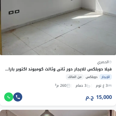
الحصري
فيلا دوبلكس للايجار دور ثاني وثالث كومبوند اكتوبر باراديس
للإيجار
دوبلكس
من المالك
3 غ نوم
3 حمام
260 م²
15,000 ج.م