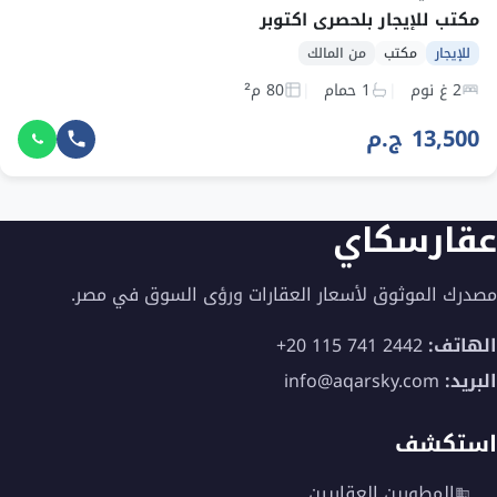
مكتب للإيجار بلحصري اكتوبر
للإيجار
مكتب
من المالك
2 غ نوم
1 حمام
80 م²
13,500 ج.م
عقارسكاي
مصدرك الموثوق لأسعار العقارات ورؤى السوق في مصر.
الهاتف:
+20 115 741 2442
البريد:
info@aqarsky.com
استكشف
المطورين العقاريين