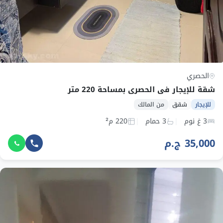
الحصري
شقة للإيجار في الحصري بمساحة 220 متر
للإيجار
شقق
من المالك
3 غ نوم
3 حمام
220 م²
35,000 ج.م