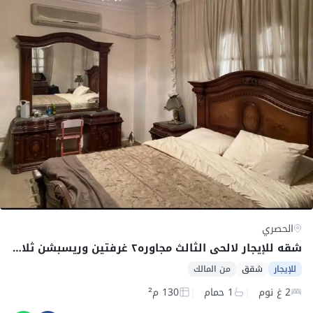
الحصري
شقه للإيجار لالحى الثالث مجاوره٢ غرفتين وريسبشن ثلاث قطع موقع متميز
للإيجار
شقق
من المالك
2 غ نوم
1 حمام
130 م²