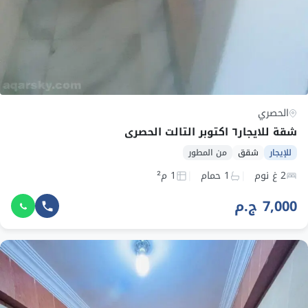
الحصري
شقة للايجار٦ اكتوبر التالت الحصري
للإيجار
شقق
من المطور
2 غ نوم
1 حمام
1 م²
7,000 ج.م