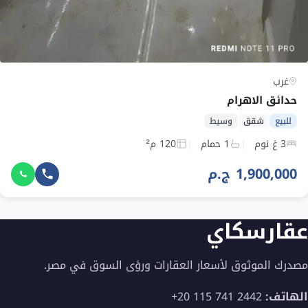
غرب
حدائق الاهرام
للبيع
شقق
وسيط
3 غ نوم
1 حمام
120 م²
1,900,000 ج.م
عقارسكاي
مصدرك الموثوق لأسعار العقارات ورؤى السوق في مصر.
الهاتف:
+20 115 741 2442