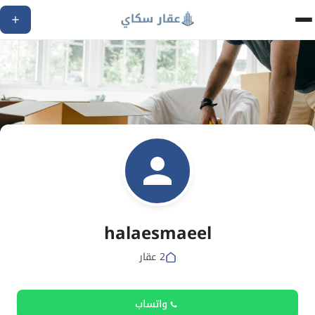
halaesmaeel
2 عقار
واتساب