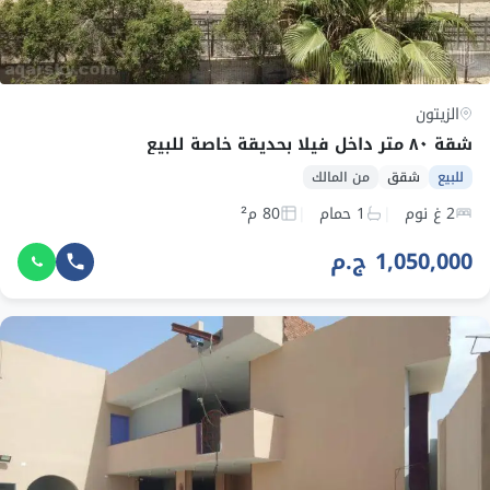
الزيتون
شقة ٨٠ متر داخل فيلا بحديقة خاصة للبيع
للبيع
شقق
من المالك
2 غ نوم
1 حمام
80 م²
1,050,000 ج.م