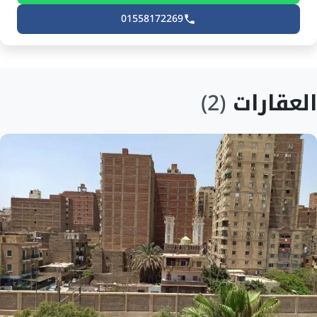
01558172269
العقارات
(2)