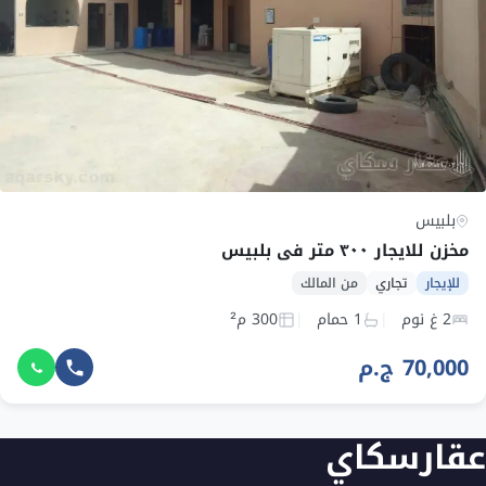
بلبيس
مخزن للايجار ٣٠٠ متر في بلبيس
للإيجار
تجاري
من المالك
2 غ نوم
1 حمام
300 م²
70,000 ج.م
عقارسكاي