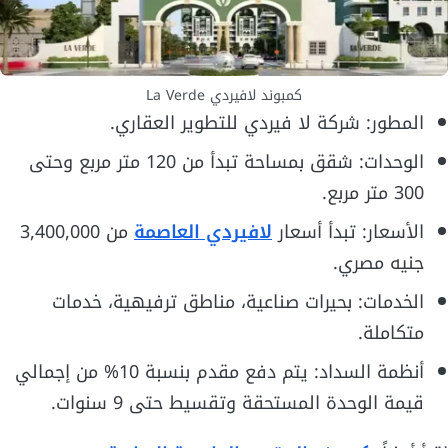
كمبوند لافيردي La Verde
المطور: شركة لا فيردي للتطوير العقاري.
الوحدات: شقق بمساحة تبدأ من 120 متر مربع وحتى
300 متر مربع.
الأسعار: تبدأ أسعار
لافيردي العاصمة
من 3,400,000
جنيه مصري.
الخدمات: بحيرات صناعية، مناطق ترفيهية، خدمات
متكاملة.
أنظمة السداد: يتم دفع مقدم بنسبة 10% من إجمالي
قيمة الوحدة المستحقة وتقسيط حتى 9 سنوات.