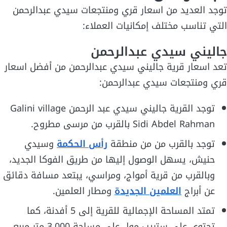
توجد العديد من اسعار قري ومنتجعات سيدي عبدالرحمن
التي تناسب مختلف إمكانيات العملاء:
جاليني سيدي عبدالرحمن
تعد اسعار قرية جاليني سيدي عبدالرحمن من أفضل اسعار
قري ومنتجعات سيدي عبدالرحمن:
توجد القرية جاليني سيدي عبد الرحمن Galini village
Sidi Abdel Rahman بالقرب من مرسى مطروح.
توجد بالقرب من من منطقة
رأس الحكمة
وسيدي
حنيش، يسهل الوصول إليها من طريق الفوكا الجديد،
وبالقرب من قرية أمواج، ومراسي، يبتعد مسافة دقائق
عن أبراج
العلمين الجديدة
ومطار العلمين.
تمتد المساحة الإجمالية للقرية إلى 5 أفدنة، كما
تحتوي على ستريب مول على مساحة 3,000 متر مربع.