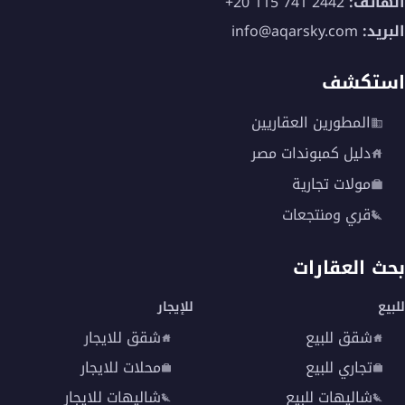
الهاتف:
+20 115 741 2442
البريد:
info@aqarsky.com
استكشف
المطورين العقاريين
دليل كمبوندات مصر
مولات تجارية
قري ومنتجعات
بحث العقارات
للبيع
للإيجار
شقق للبيع
شقق للايجار
تجاري للبيع
محلات للايجار
شاليهات للبيع
شاليهات للايجار