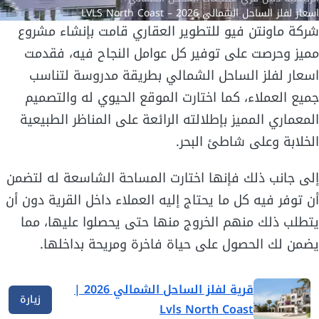
اسعار لفلز الساحل الشمالي 2026 – LVLS North Coast
شركة ماونتن فيو للتطوير العقاري قامت بإنشاء مشروع
مميز وحرصت على توفير كل عوامل النجاح فيه، فقدمت
اسعار لفلز الساحل الشمالي بطريقة مدروسة لتناسب
جميع العملاء، كما اختارت الموقع الحيوي له والتصميم
المعماري المميز بإطلالته الرائعة على المناظر الطبيعية
الخلابة وعلى شاطئ البحر.
إلى جانب ذلك فإنها اختارت المساحة الشاسعة له لتضمن
أن توفر فيه كل ما يحتاج إليه العملاء داخل القرية دون أن
يتطلب ذلك منهم الخروج منها حتى يحصلوا عليها، مما
يضمن لك الحصول على حياة فاخرة ومريحة بداخلها.
قرية لفلز الساحل الشمالي 2026 |
زيارة
Lvls North Coast