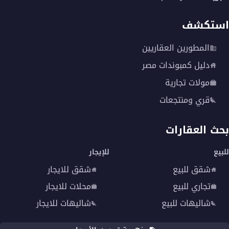
استكشف
المطورين العقاريين
دليل كمبوندات مصر
مولات تجارية
قري ومنتجعات
بحث العقارات
للبيع
للإيجار
شقق للبيع
شقق للايجار
تجاري للبيع
محلات للايجار
شاليهات للبيع
شاليهات للايجار