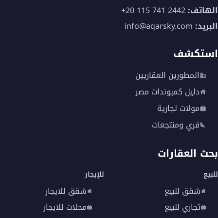
الهاتف:
+20 115 741 2442
البريد:
info@aqarsky.com
استكشف
المطورين العقاريين
دليل كمبوندات مصر
مولات تجارية
قري ومنتجعات
بحث العقارات
للبيع
للإيجار
شقق للبيع
شقق للايجار
تجاري للبيع
محلات للايجار