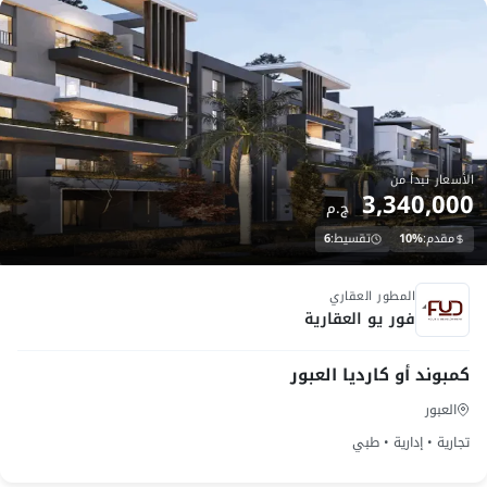
الأسعار تبدأ من
3,340,000
ج.م
مقدم:
10%
تقسيط:
6
تحت الانشاء
المطور العقاري
فور يو العقارية
كمبوند أو كارديا العبور
العبور
تجارية • إدارية • طبي