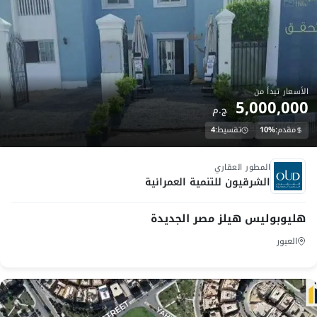
الأسعار تبدأ من
5,000,000
ج.م
مقدم:
10%
تقسيط:
4
تحت الانشاء
المطور العقاري
الشرقيون للتنمية العمرانية
هليوبوليس هيلز مصر الجديدة
العبور