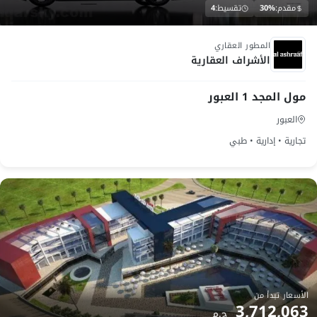
مقدم:
30%
تقسيط:
4
تحت الانشاء
المطور العقاري
الأشراف العقارية
مول المجد 1 العبور
العبور
تجارية • إدارية • طبي
الأسعار تبدأ من
3,712,063
ج.م