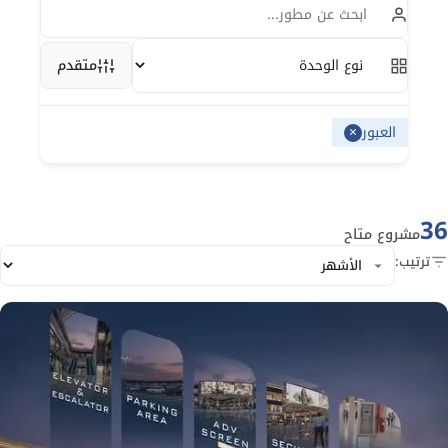
متقدم
×
العبور
36
مشروع متاح
ترتيب: