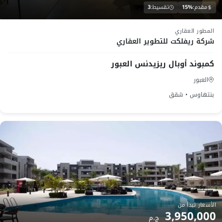
مقدم:
15%
تقسيط:
3
تحت الانشاء
المطور العقاري
شركة ريفلكت للتطوير العقاري
كمبوند أوبال ريزيدنس العبور
العبور
بنتهاوس • شقق
الأسعار تبدأ من
3,950,000
ج.م