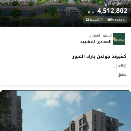
الأسعار تبدأ من
4,512,802
ج.م
مقدم:
20%
تقسيط:
12
تحت الانشاء
المطور العقاري
المعادى للتشييد
كمبوند جولدن بارك العبور
العبور
شقق