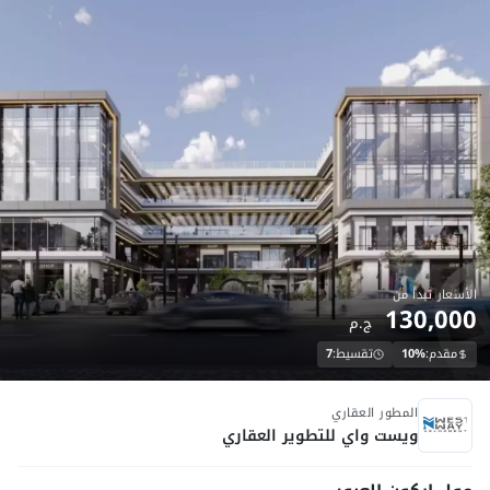
الأسعار تبدأ من
130,000
ج.م
مقدم:
10%
تقسيط:
7
تحت الانشاء
المطور العقاري
ويست واي للتطوير العقاري