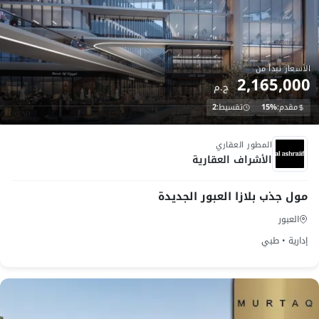
الأسعار تبدأ من
2,165,000
ج.م
مقدم:
15%
تقسيط:
2
Launch
المطور العقاري
الأشراف العقارية
مول جذب بلازا العبور الجديدة
العبور
إدارية • طبي