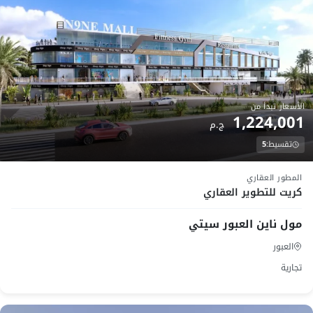
الأسعار تبدأ من
1,224,001
ج.م
تقسيط:
5
تحت الانشاء
المطور العقاري
كريت للتطوير العقاري
مول ناين العبور سيتي
العبور
تجارية