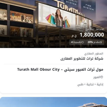
الأسعار تبدأ من
1,800,000
ج.م
مقدم:
20%
تقسيط:
4
تم التسليم
المطور العقاري
شركة تراث للتطوير العقارى
مول تراث العبور سيتي – Turath Mall Obour City
العبور
إدارية • تجارية • طبي