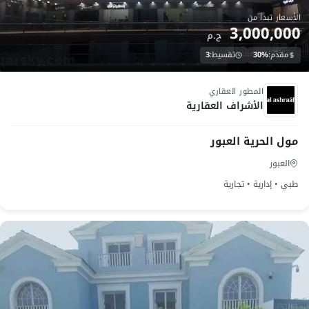
الأسعار تبدأ من
3,000,000
ج.م
مقدم:
30%
تقسيط:
3
تم التسليم
المطور العقاري
الأشراف العقارية
مول الحرية العبور
العبور
طبي • إدارية • تجارية