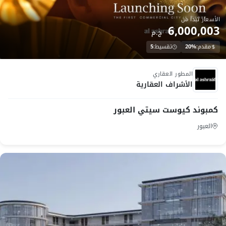
الأسعار تبدأ من
6,000,003
ج.م
مقدم:
20%
تقسيط:
5
تم التسليم
المطور العقاري
الأشراف العقارية
كمبوند كيوست سيتي العبور
العبور