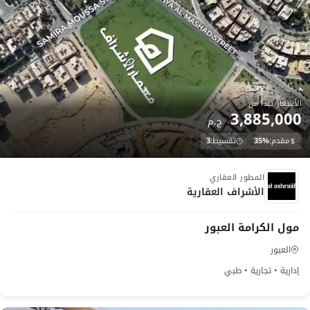
الأسعار تبدأ من
3,885,000
ج.م
مقدم:
35%
تقسيط:
3
تحت الانشاء
المطور العقاري
الأشراف العقارية
مول الكرامة العبور
العبور
إدارية • تجارية • طبي