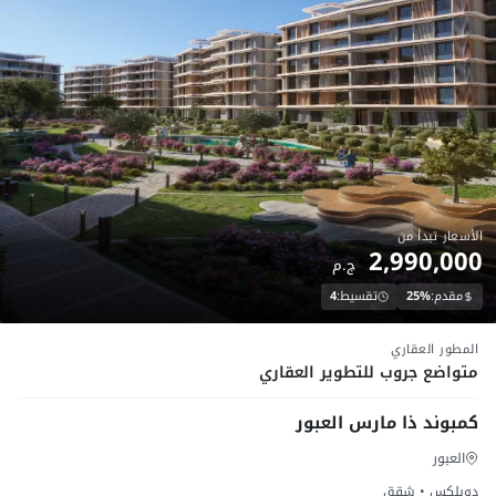
الأسعار تبدأ من
2,990,000
ج.م
مقدم:
25%
تقسيط:
4
تحت الانشاء
المطور العقاري
متواضع جروب للتطوير العقاري
كمبوند ذا مارس العبور
العبور
دوبلكس • شقق