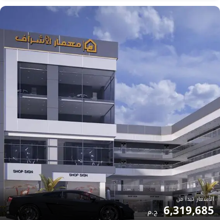
الأسعار تبدأ من
6,319,685
ج.م