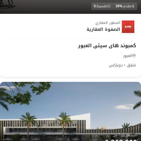
مقدم:
35%
تقسيط:
5
تحت الانشاء
المطور العقاري
الصفوة العقارية
كمبوند هاى سيتى العبور
العبور
شقق • دوبلكس
الأسعار تبدأ من