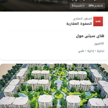
مقدم:
25%
تقسيط:
3
تحت الانشاء
المطور العقاري
الصفوة العقارية
هاى سيتى مول
العبور
تجارية • إدارية • طبي