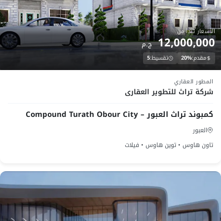
الأسعار تبدأ من
12,000,000
ج.م
مقدم:
20%
تقسيط:
5
تحت الانشاء
المطور العقاري
شركة تراث للتطوير العقارى
كمبوند تراث العبور – Compound Turath Obour City
العبور
تاون هاوس • توين هاوس • فيلات