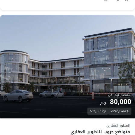
الأسعار تبدأ من
80,000
ج.م
مقدم:
25%
تقسيط:
5
تحت الانشاء
المطور العقاري
متواضع جروب للتطوير العقاري