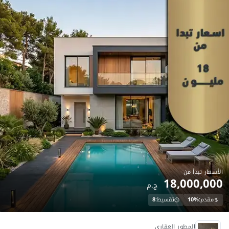
الأسعار تبدأ من
18,000,000
ج.م
مقدم:
10%
تقسيط:
8
عروض عقارية
المطور العقاري