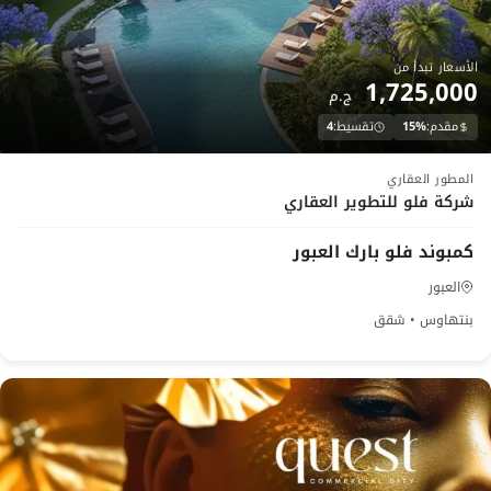
الأسعار تبدأ من
1,725,000
ج.م
مقدم:
15%
تقسيط:
4
Launch
المطور العقاري
شركة فلو للتطوير العقاري
كمبوند فلو بارك العبور
العبور
بنتهاوس • شقق