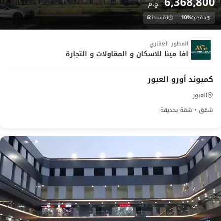
6,368,800
ج.م
مقدم:
10%
تقسيط:
6
تحت الانشاء
المطور العقاري
افا مينا للاسكان و المقاولات و التجارة
كمبوند أورو العبور
العبور
شقق • شقة بحديقة