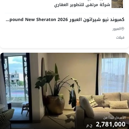
شركة مرتقى للتطوير العقاري
​كمبوند نيو شيراتون العبور 2026 Compound New Sheraton
العبور
فيلات
الأسعار تبدأ من
2,781,000
ج.م