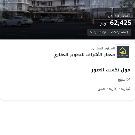
الأسعار تبدأ من
62,425
ج.م
مقدم:
25%
تقسيط:
5
تحت الانشاء
المطور العقاري
معمار الأشراف للتطوير العقاري
مول نكست العبور
العبور
تجارية • إدارية • طبي