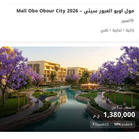
مول اوبو العبور سيتي – Mall Obo Obour City 2026
العبور
إدارية • تجارية • طبي
الأسعار تبدأ من
1,380,000
ج.م
مقدم:
10%
تقسيط:
7
تحت الانشاء