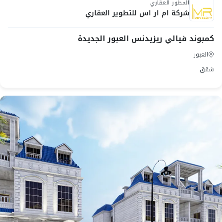
المطور العقاري
شركة ام ار اس للتطوير العقاري
كمبوند فيالي ريزيدنس العبور الجديدة
العبور
شقق