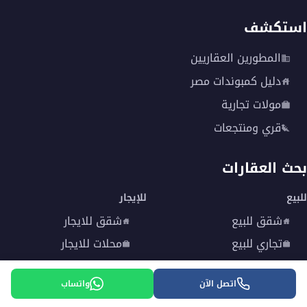
استكشف
المطورين العقاريين
دليل كمبوندات مصر
مولات تجارية
قري ومنتجعات
بحث العقارات
للبيع
للإيجار
شقق للبيع
شقق للايجار
تجاري للبيع
محلات للايجار
شاليهات للبيع
شاليهات للايجار
اتصل الآن
واتساب
منهجية تحديث الأسعار