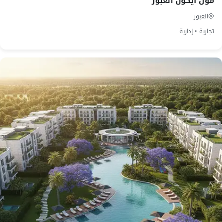
مول ايكون العبور
العبور
تجارية • إدارية