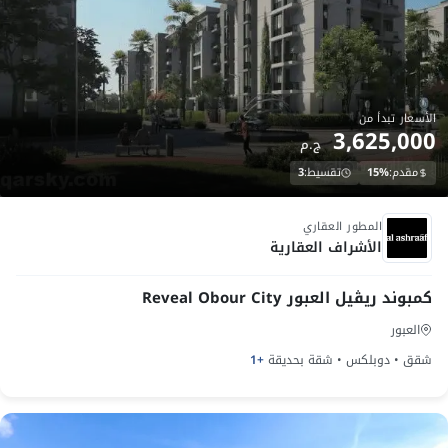
الأسعار تبدأ من
3,625,000
ج.م
مقدم:
15%
تقسيط:
3
Launch
المطور العقاري
الأشراف العقارية
كمبوند ريڤيل العبور Reveal Obour City
العبور
شقق • دوبلكس • شقة بحديقة
+1